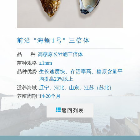
前沿 "海蛎1号" 三倍体
品 种
高糖原长牡蛎三倍体
苗种规格
≥1mm
品种优势
生长速度快、存活率高、糖原含量平
均提高23%以上
适养海域
辽宁、河北、山东、江苏（苏北）
养殖周期
14-20个月
返回列表