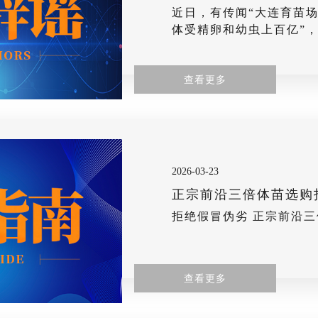
近日，有传闻“大连育苗
体受精卵和幼虫上百亿”
前沿公司2026年度只限
产，且各扩繁基地也限量
查看更多
卵！！更不允许偷苗、私
着“前沿名义”而不挂码的
码、有合作、前沿三倍体
全都是假冒苗！
2026-03-23
正宗前沿三倍体苗选购
拒绝假冒伪劣 正宗前沿
查看更多