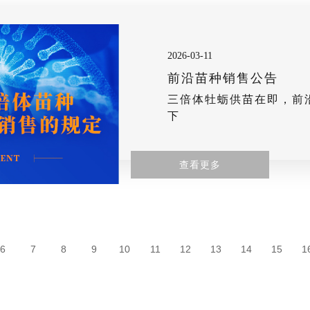
2026-03-11
前沿苗种销售公告
三倍体牡蛎供苗在即，前
下
查看更多
6
7
8
9
10
11
12
13
14
15
1