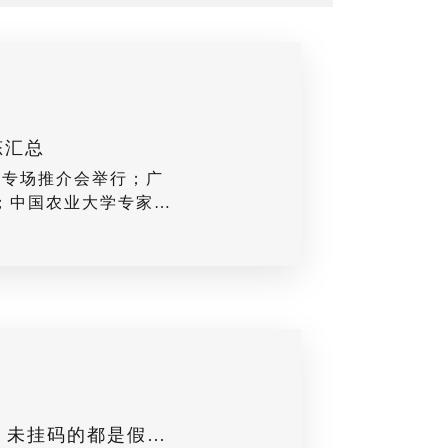
态汇总
岛专场推介会举行；广
；中国农业大学专家来
渔政管理局调研考察；
度春季苗开启供应。
前沿打假|未卖卵无私苗 未挂码的都是假冒苗