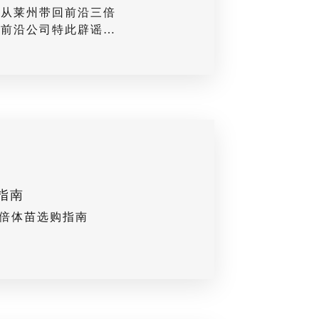
场从莱州带回前沿三倍
，前沿公司特此辟谣：
公布的合作扩繁基地生
定量育苗，从未卖
卖行为的发生！任何打
，说的天花乱坠（漏挂
卵、跑冒滴漏苗等等）
指南
三倍体苗选购指南