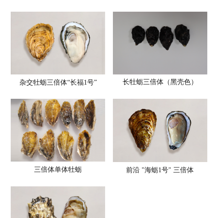
长牡蛎三倍体（黑壳色）
杂交牡蛎三倍体“长福1号”
三倍体单体牡蛎
前沿 "海蛎1号" 三倍体