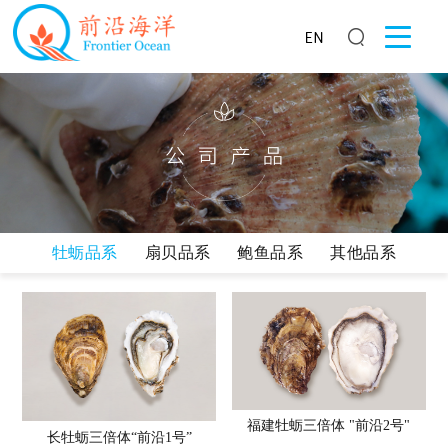
牡蛎品系
扇贝品系
鲍鱼品系
其他品系
福建牡蛎三倍体 "前沿2号"
长牡蛎三倍体“前沿1号”